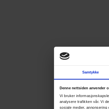
8
utgaver
349
kr
13
utgaver
449
kr
26
utgaver
749
kr
52
utgaver
1 349
kr
Samtykke
Spar mest!
104
utgaver
Denne nettsiden anvender c
2 490
kr
Vi bruker informasjonskapsler
analysere trafikken vår. Vi 
3. Velg velkomstgave
sosiale medier, annonsering 